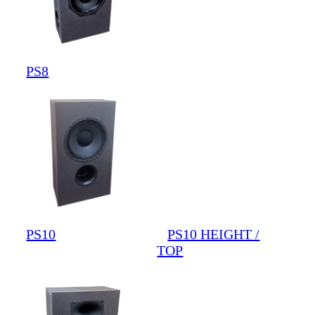
PS8
PS10
PS10 HEIGHT /
TOP